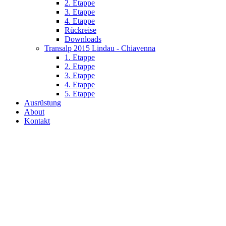
2. Etappe
3. Etappe
4. Etappe
Rückreise
Downloads
Transalp 2015 Lindau - Chiavenna
1. Etappe
2. Etappe
3. Etappe
4. Etappe
5. Etappe
Ausrüstung
About
Kontakt