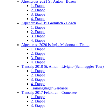
Alpencross-2021 St. Anton - Bozen
1. Etappe
2. Etappe
3. Etappe
4. Etappe
Alpencross-2019 Garmisch - Bozen
1. Etappe
2. Etappe
3. Etappe
4. Etappe
Alpencross 2020 Ischgl - Madonna di Tirano
1. Etappe
2. Etappe
3. Etappe
4. Etappe
Transalp 2018 St. Anton - Livigno (Schmuggler-Tour)
1. Etappe
2. Etappe
3. Etappe
4. Etappe
Trainingslager Gardasee
Transalp 2017 Feldkirch - Comersee
1. Etappe
2. Etappe
3. Etappe