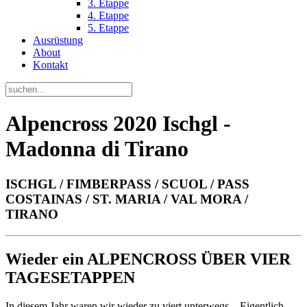
3. Etappe
4. Etappe
5. Etappe
Ausrüstung
About
Kontakt
Alpencross 2020 Ischgl -
Madonna di Tirano
ISCHGL / FIMBERPASS / SCUOL / PASS
COSTAINAS / ST. MARIA / VAL MORA /
TIRANO
Wieder ein ALPENCROSS ÜBER VIER
TAGESETAPPEN
In diesem Jahr waren wir wieder zu viert unterwegs. . Eigentlich