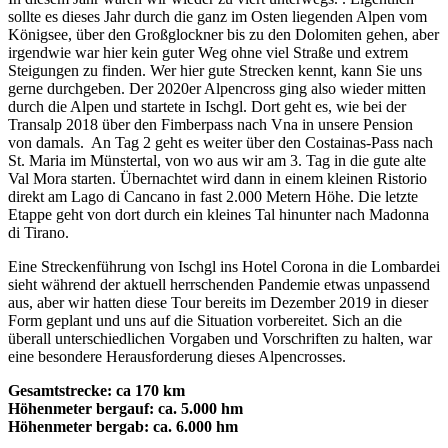
sollte es dieses Jahr durch die ganz im Osten liegenden Alpen vom
Königsee, über den Großglockner bis zu den Dolomiten gehen, aber
irgendwie war hier kein guter Weg ohne viel Straße und extrem
Steigungen zu finden. Wer hier gute Strecken kennt, kann Sie uns
gerne durchgeben. Der 2020er Alpencross ging also wieder mitten
durch die Alpen und startete in Ischgl. Dort geht es, wie bei der
Transalp 2018 über den Fimberpass nach Vna in unsere Pension
von damals. An Tag 2 geht es weiter über den Costainas-Pass nach
St. Maria im Münstertal, von wo aus wir am 3. Tag in die gute alte
Val Mora starten. Übernachtet wird dann in einem kleinen Ristorio
direkt am Lago di Cancano in fast 2.000 Metern Höhe. Die letzte
Etappe geht von dort durch ein kleines Tal hinunter nach Madonna
di Tirano.
Eine Streckenführung von Ischgl ins Hotel Corona in die Lombardei
sieht während der aktuell herrschenden Pandemie etwas unpassend
aus, aber wir hatten diese Tour bereits im Dezember 2019 in dieser
Form geplant und uns auf die Situation vorbereitet. Sich an die
überall unterschiedlichen Vorgaben und Vorschriften zu halten, war
eine besondere Herausforderung dieses Alpencrosses.
Gesamtstrecke: ca 170 km
Höhenmeter bergauf: ca. 5.000 hm
Höhenmeter bergab: ca. 6.000 hm