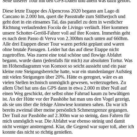
Seite unserer Tour mit den GPS-Daten und allem was dazu gehört.
Diese letzte Etappe des Alpencross 2020 begann am Lago di
Cancano in 2.000 hm, quert die Passstraße zum Stilfserjoch und
geht dort in ein einsames Tal, das parallel zu dem in westlicher
Richtung verlaufenden Focola de Livingo verläuft. Hier kommen
unsere Schotter-Geröll-Fahrer voll auf ihre Kosten. Immerhin geht
es nach dem Passo di Verva von 2.300hm nach unten auf 660hm.
Alle drei Etappen dieser Tour waren perfekt geplant und waren
ohne brutale Passagen. Leider hat das auf diese Etappe nicht
zugetroffen. Was zuerst eine total schöne und flowige Abfahrt
begann, wurde dann (jedenfalls für mich) zur absoluten Tortur. Was
im Höhendiagramm von Komoot so seicht aussieht und ein paar
kleine rote Steigungsbereiche hatte, war ein stundenlanger Aufstieg
mit vielen Steigungen über 20%. Hätte es geregnet, wäre es an
vielen Stellen technisch unmöglich gewesen, weiterzugehen. Zu
allem Übel hat uns das GPS dann in etwa 2.000 m über Null auf
einen Weg geschickt, der selbst ohne Fahrrad kaum zu bewältigen
ist. An der Hütte vor der Passhöhe hat man uns den Vogel gezeigt,
als sie uns über die felsige Almwiese kommen sahen. Da war ich
bereits zweimal über meine persönlich Schmerzgrenze gegangen.
Der Trail zur Passhöhe auf 2.300m war so steinig, dass Fahren für
mich unmöglich war. Die Abfahrt war ebenso steinig und damit
nicht weniger anstrengend. Klar, die Gegend war super toll, aber ich
konnte das nicht so richtig genießen.