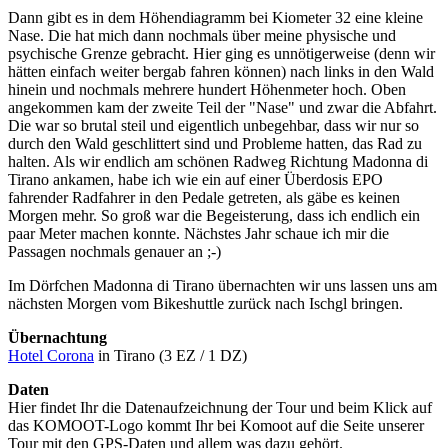
Dann gibt es in dem Höhendiagramm bei Kiometer 32 eine kleine
Nase. Die hat mich dann nochmals über meine physische und
psychische Grenze gebracht. Hier ging es unnötigerweise (denn wir
hätten einfach weiter bergab fahren können) nach links in den Wald
hinein und nochmals mehrere hundert Höhenmeter hoch. Oben
angekommen kam der zweite Teil der "Nase" und zwar die Abfahrt.
Die war so brutal steil und eigentlich unbegehbar, dass wir nur so
durch den Wald geschlittert sind und Probleme hatten, das Rad zu
halten. Als wir endlich am schönen Radweg Richtung Madonna di
Tirano ankamen, habe ich wie ein auf einer Überdosis EPO
fahrender Radfahrer in den Pedale getreten, als gäbe es keinen
Morgen mehr. So groß war die Begeisterung, dass ich endlich ein
paar Meter machen konnte. Nächstes Jahr schaue ich mir die
Passagen nochmals genauer an ;-)
Im Dörfchen Madonna di Tirano übernachten wir uns lassen uns am
nächsten Morgen vom Bikeshuttle zurück nach Ischgl bringen.
Übernachtung
Hotel Corona
in Tirano (3 EZ / 1 DZ)
Daten
Hier findet Ihr die Datenaufzeichnung der Tour und beim Klick auf
das KOMOOT-Logo kommt Ihr bei Komoot auf die Seite unserer
Tour mit den GPS-Daten und allem was dazu gehört.