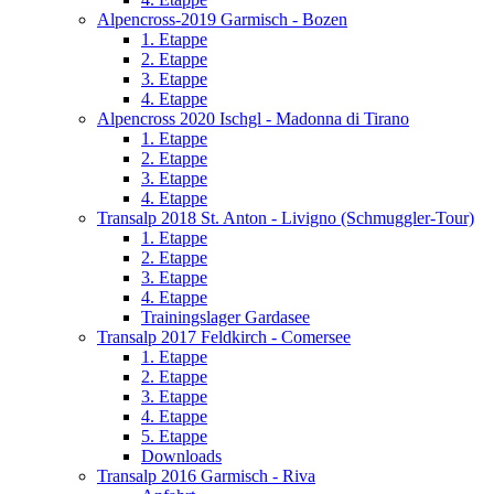
Alpencross-2019 Garmisch - Bozen
1. Etappe
2. Etappe
3. Etappe
4. Etappe
Alpencross 2020 Ischgl - Madonna di Tirano
1. Etappe
2. Etappe
3. Etappe
4. Etappe
Transalp 2018 St. Anton - Livigno (Schmuggler-Tour)
1. Etappe
2. Etappe
3. Etappe
4. Etappe
Trainingslager Gardasee
Transalp 2017 Feldkirch - Comersee
1. Etappe
2. Etappe
3. Etappe
4. Etappe
5. Etappe
Downloads
Transalp 2016 Garmisch - Riva