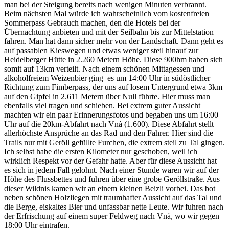
man bei der Steigung bereits nach wenigen Minuten verbrannt.
Beim nächsten Mal würde ich wahrscheinlich vom kostenfreien
Sommerpass Gebrauch machen, den die Hotels bei der
Übernachtung anbieten und mit der Seilbahn bis zur Mittelstation
fahren. Man hat dann sicher mehr von der Landschaft. Dann geht es
auf passablen Kieswegen und etwas weniger steil hinauf zur
Heidelberger Hütte in 2.260 Metern Höhe. Diese 900hm haben sich
somit auf 13km verteilt. Nach einem schönen Mittagessen und
alkoholfreiem Weizenbier ging es um 14:00 Uhr in südöstlicher
Richtung zum Fimberpass, der uns auf losem Untergrund etwa 3km
auf den Gipfel in 2.611 Metern über Null führte. Hier muss man
ebenfalls viel tragen und schieben. Bei extrem guter Aussicht
machten wir ein paar Erinnerungsfotos und begaben uns um 16:00
Uhr auf die 20km-Abfahrt nach Vnà (1.600). Diese Abfahrt stellt
allerhöchste Ansprüche an das Rad und den Fahrer. Hier sind die
Trails nur mit Geröll gefüllte Furchen, die extrem steil zu Tal gingen.
Ich selbst habe die ersten Kilometer nur geschoben, weil ich
wirklich Respekt vor der Gefahr hatte. Aber für diese Aussicht hat
es sich in jedem Fall gelohnt. Nach einer Stunde waren wir auf der
Höhe des Flussbettes und fuhren über eine grobe Geröllstraße. Aus
dieser Wildnis kamen wir an einem kleinen Beizli vorbei. Das bot
neben schönen Holzliegen mit traumhafter Aussicht auf das Tal und
die Berge, eiskaltes Bier und unfassbar nette Leute. Wir fuhren nach
der Erfrischung auf einem super Feldweg nach Vnà, wo wir gegen
18:00 Uhr eintrafen.