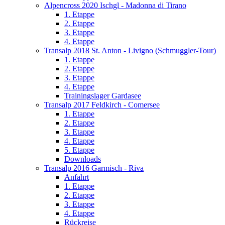
Alpencross 2020 Ischgl - Madonna di Tirano
1. Etappe
2. Etappe
3. Etappe
4. Etappe
Transalp 2018 St. Anton - Livigno (Schmuggler-Tour)
1. Etappe
2. Etappe
3. Etappe
4. Etappe
Trainingslager Gardasee
Transalp 2017 Feldkirch - Comersee
1. Etappe
2. Etappe
3. Etappe
4. Etappe
5. Etappe
Downloads
Transalp 2016 Garmisch - Riva
Anfahrt
1. Etappe
2. Etappe
3. Etappe
4. Etappe
Rückreise