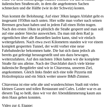
italienischen Straßencafe, in dem die angebotenen Sachen
schmecken und die Hälfte (wie in der Schweiz) kosten.
Nun kommt die Belohnung: Auf einer 30km langen Abfahrt geht es
insgesamt 1950hm nach unten. Hier sollte man vorher nach seinen
Bremsen geschaut haben und in jedem Fall einen Helm tragen.
Nach den ersten 10km ist plötzlich die Straße gesperrt und man soll
auf eine andere Strecke ausweichen. Da man mit dem Rad ja
eigentlichen über alle Baustellen laufen kann, sind wir einfach
weitergefahren. Nach etwa zwei Kilometern standen wir vor einem
komplett gesperrten Tunnel, der wohl vorher eine neue
Fahrbahndecke bekommen hatte. Die hat sich dann jedoch als
bereits gut gefestigt herausgestellt und uns dazu bewogen,
weiterzufahren. Auf den nächsten 10km hatten wir die komplette
Straße für uns alleine. Nach der Durchfahrt durch viele kleine
italienische Bergdörfer sind wir in Chiavenna, unserem Ziel,
angekommen. Gleich links findet sich eine tolle Pizzeria mit
Holzofenpizza und ein Stück weiter unsere B&B-Zimmer.
Chiavenna ist eine sehr alte und wunderschönes Stadt mit vielen
kleinen Gassen und tollen Restaurant und Cafes. Leider war es an
diesem Tag so heiß, dass wir vor der Abenddämmerung kaum aus
dem Haus gehen konnten.
Video zur 4. Etappe: