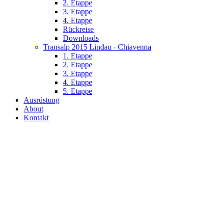
2. Etappe
3. Etappe
4. Etappe
Rückreise
Downloads
Transalp 2015 Lindau - Chiavenna
1. Etappe
2. Etappe
3. Etappe
4. Etappe
5. Etappe
Ausrüstung
About
Kontakt